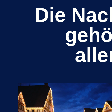
Die Nac
gehö
alle