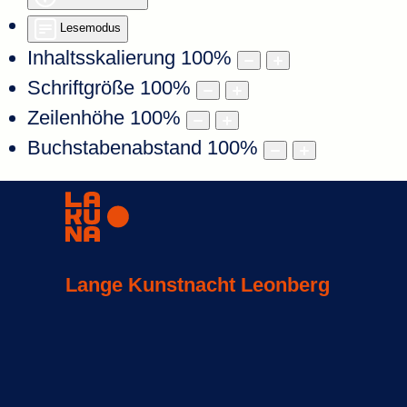
Lesemodus
Inhaltsskalierung
100
%
Schriftgröße
100
%
Zeilenhöhe
100
%
Buchstabenabstand
100
%
Lange Kunstnacht Leonberg