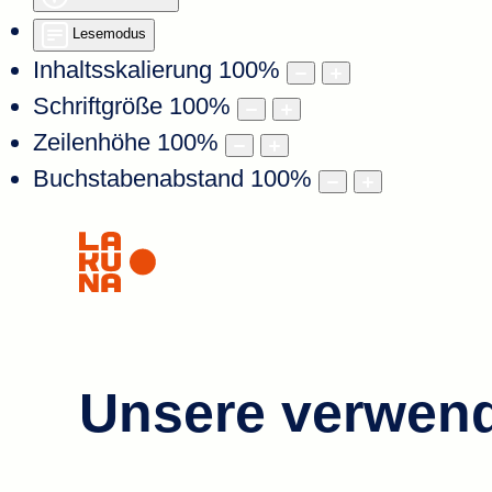
Lesemodus
Inhaltsskalierung
100
%
Schriftgröße
100
%
Zeilenhöhe
100
%
Buchstabenabstand
100
%
Unsere verwen