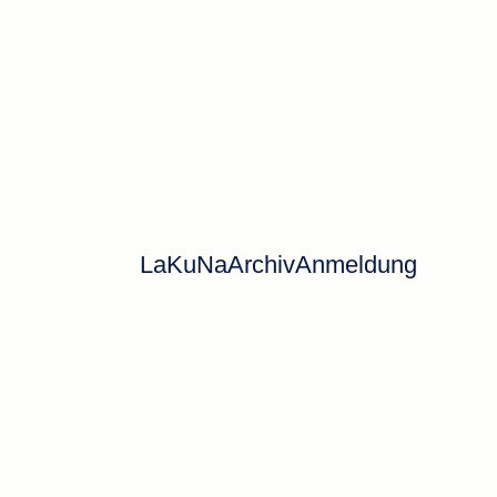
LaKuNa
Archiv
Anmeldung