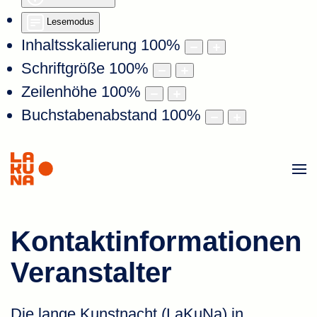
Lesemodus
Inhaltsskalierung
100
%
Schriftgröße
100
%
Zeilenhöhe
100
%
Buchstabenabstand
100
%
Kontaktinformationen
Veranstalter
Die lange Kunstnacht (LaKuNa) in